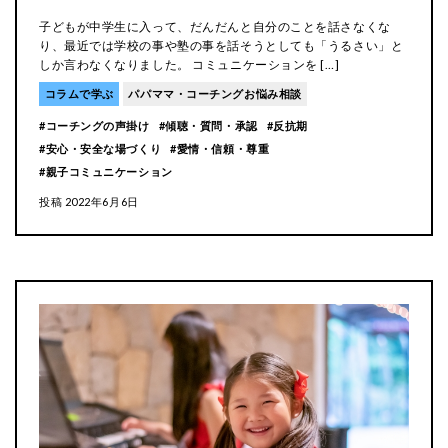
子どもが中学生に入って、だんだんと自分のことを話さなくな
お子さんは十人十色。
り、最近では学校の事や塾の事を話そうとしても「うるさい」と
「我が子にぴったり合う育て方」を親はいつも探しています。
しか言わなくなりました。 コミュニケーションを […]
お子さんのことがもっと理解できれば、お子さんに合わせた手助け、成長
コラムで学ぶ
パパママ・コーチングお悩み相談
にあわせた接し方が見えてきます。
ここで学ぶと、もっと我が子が愛おしくなり、また頑張ろうと思える。
コーチングの声掛け
傾聴・質問・承認
反抗期
そんなきっかけをご提供するサイトです。
安心・安全な場づくり
愛情・信頼・尊重
親子コミュニケーション
投稿
2022年6月6日