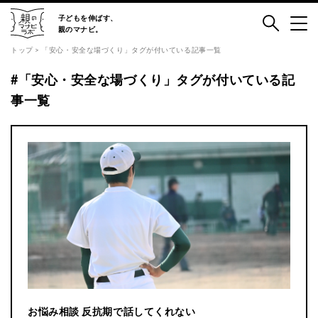
子どもを伸ばす、
子どもを伸ばす、
親のマナビ
親のマナビ。
トップ
> 「安心・安全な場づくり」タグが付いている記事一覧
コラムで学ぶ
#「安心・安全な場づくり」タグが付いている記
セミナー・イベントで学ぶ
事一覧
本で学ぶ
Youtubeで学ぶ
最新の記事
注目の記事
Facebook
Instagram
親のマナビラボとは
お悩み相談 反抗期で話してくれない