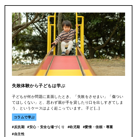
やる気を引き出す
コーチングの声掛け
パパママ・コーチング誕生秘話
傾聴・質問・承認
反抗期
受験
失敗体験から子どもは学ぶ
安心・安全な場づくり
幼児期
怒りと叱り
思考力
子どもが何か問題に直面したとき、「失敗をさせまい」「傷つい
思考力を伸ばす
愛情・信頼・尊重
癇癪
自主性
自立
てほしくない」と、思わず親が手を貸したり口を出しすぎてしま
う、というケースはよく起こっています。 子ど […]
親子コミュニケーション
コラムで学ぶ
反抗期
安心・安全な場づくり
幼児期
愛情・信頼・尊重
自主性